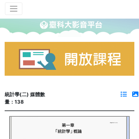
統計學(二) 媒體數
量：138