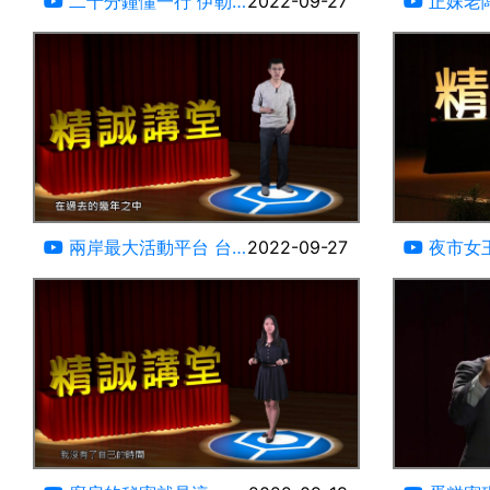
二十分鐘懂一行 伊勒
2022-09-27
正妹老
伯 科技新創
的辛酸象
詹喻淇
19:22
兩岸最大活動平台 台
2022-09-27
夜市女
灣小子 謝耀輝
14:04