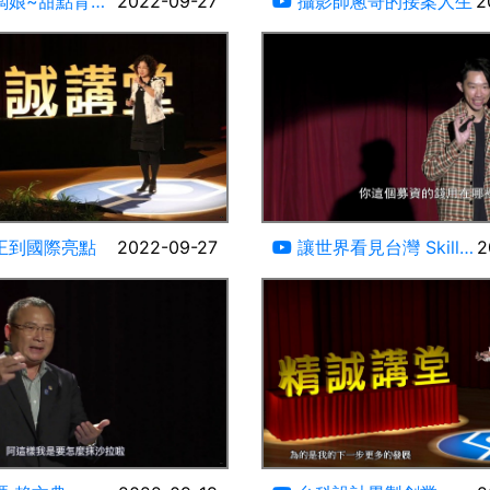
闆娘~甜點背後
2022-09-27
攝影師蔥哥的接案人生
2
腳樹咖啡創辦人
21:43
王到國際亮點
2022-09-27
讓世界看見台灣 Skill
2
for you 黃偉翔
10:42