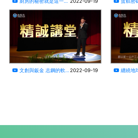
廚房的秘密就是這一味
2022-09-19
蛋糕密碼
味噌文化許立昇
23:22
文創與鈑金 志鋼的軟
2022-09-19
纏繞地球十
心硬事業
王的忍讓