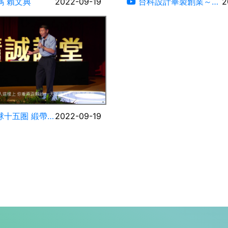
 賴文典
2022-09-19
台科設計畢製創業～
2
Catch~救命繩的變化形
12:05
五圏 緞帶
2022-09-19
經濟學