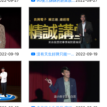
022-09-27
90後三姊妹的創業故
2022-09-27
事-109青旅楊晴
15:10
12:40
022-09-19
没有天生好牌只能一路
2022-09-19
換牌 良興賴志達
12:18
14:21