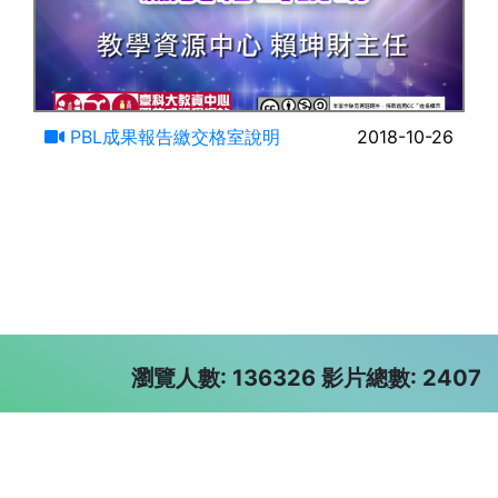
24:31
PBL成果報告繳交格室說明
2018-10-26
瀏覽人數: 136326 影片總數: 2407