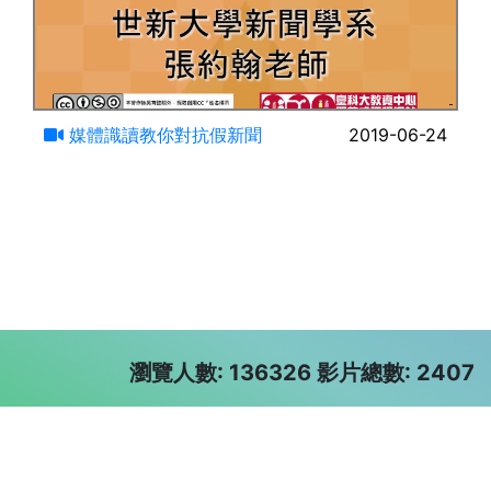
94:10
媒體識讀教你對抗假新聞
2019-06-24
瀏覽人數: 136326 影片總數: 2407