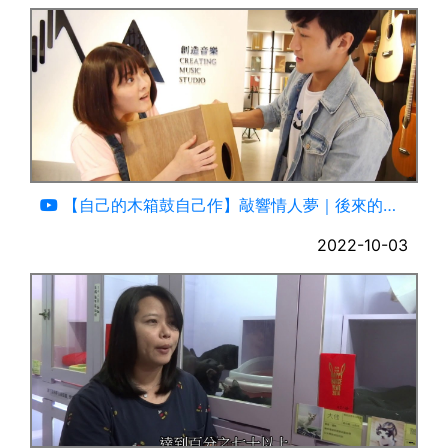
02:40
【自己的木箱鼓自己作】敲響情人夢｜後來的我
們｜重拾音樂夢想
2022-10-03
02:45