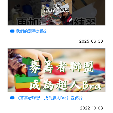
03:11
我們的選手之路2
2025-06-30
02:56
《募籌者聯盟—成為超人Bra》宣傳片
2022-10-03