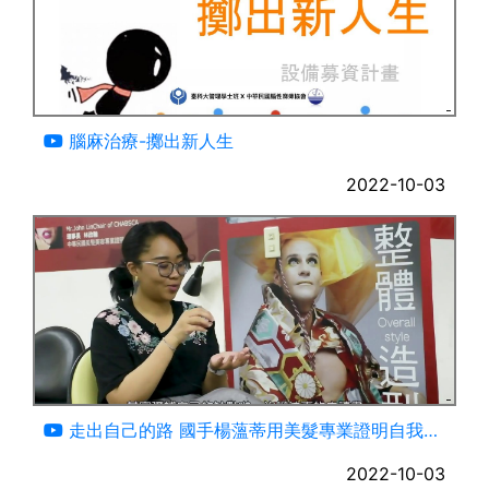
02:53
腦麻治療-擲出新人生
2022-10-03
02:59
走出自己的路 國手楊薀蒂用美髮專業證明自我
（三分鐘重製版）
2022-10-03