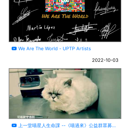
05:21
We Are The World - UPTP Artists
2022-10-03
04:07
上一堂喵星人生命課 --《喵過來》公益群眾募資