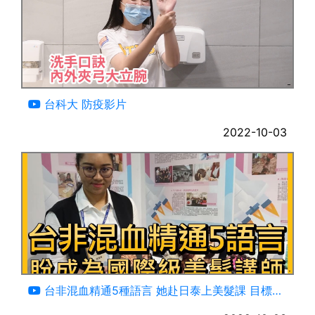
04:22
台科大 防疫影片
2022-10-03
02:11
台非混血精通5種語言 她赴日泰上美髮課 目標國
際講師【央廣新聞】