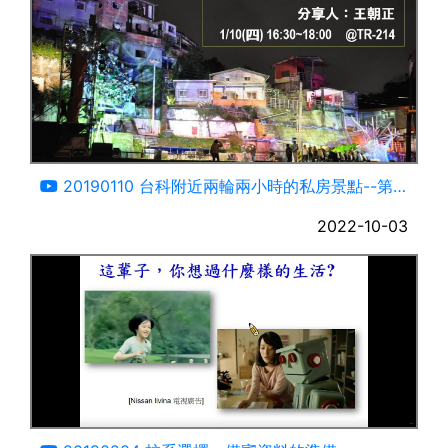
93:41
20190110 台科附近兩輪兩小時的私房景點--第1
集，10公里蛋黃區-CJW、NTUST
2022-10-03
193:13