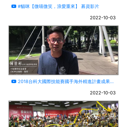
#貓咪【微喵微笑，浪愛重來】 募資影片
2022-10-03
04:20
2018台科大國際技能賽國手海外精進計畫成果影
片
2022-10-03