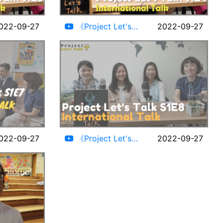
21:19
23:40
022-09-27
《Project Let's
2022-09-27
Talk》Jiyu&Heidi S1E4
#AmericanTaiwanese
#Korean
22:13
22:50
022-09-27
《Project Let's
2022-09-27
Talk》
Patty&Jesselyn&Chialy
S1E8 #Taiwanese
#Indonesian