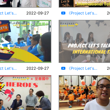
00:32
t Let's
2022-09-27
《Project Let's
2
oduction
Talk》Jiyu&Heidi S1E3
#AmericanTaiwanese
#Korean
20:26
t Let's
2022-09-27
《Project Let's
2
t Markets ft.
Talk》
ightmarket
Patty&Jesselyn&Chialy
peaking
S1E7 #Taiwanese
#Indonesian