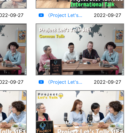
01:07
24:03
022-09-27
《Project Let's
2022-09-27
Talk》Cris&Tariq S1E5
#Paraguayan#Jordanian#Taiwanese
23:48
23:20
022-09-27
《Project Let's
2022-09-27
Talk》Erik&Denzel S1E1