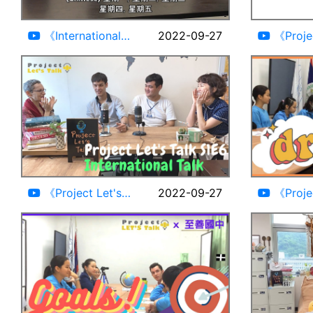
06:31
《International
2022-09-27
《Projec
Tongues》
至善國中》 2
12:58
《Project Let's
2022-09-27
《Projec
Talk》Cris&Tariq
Talk》Dr
S1E6(有cc字幕)
#Dream#En
#Paraguayan#Jordanian#Taiwanese