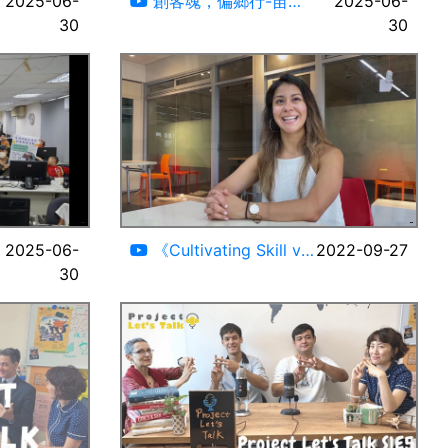
2025-06-
創客魂，偏鄉行-苗栗
2025-06-
30
縣苗栗農工篇-活動紀錄 #
30
蕃薯球志工隊#
03:09
21:54
2025-06-
《Cultivating Skill vs
2022-09-27
30
Pursuing Study》