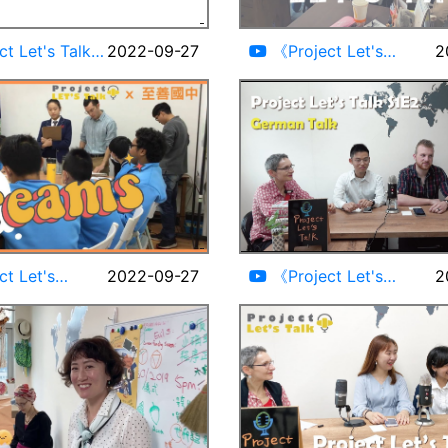
00:35
t Let's Talk x
2022-09-27
《Project Let's
2
020 Teaser
Talk》2020 Teaser
20:46
t Let's
2022-09-27
《Project Let's
2
eam ft.至善國中
Talk》Eric&Denzel S1E2
glishSpeaking