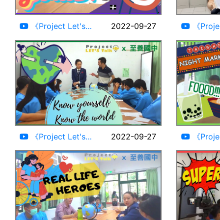
19:27
《Project Let's
2022-09-27
《Projec
Talk》Goals ft.至善國中
Talk》Intr
#Goals
#EnglishSpeaking
25:08
《Project Let's
2022-09-27
《Projec
Talk》Know Yourself,
Talk》Nigh
Know the World ft.至善
至善國中 #n
國中 #EnglishSpeaking
#EnglishS