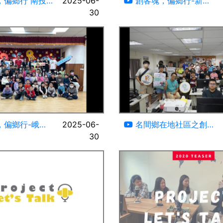
，偏鄉行 南投
2025-06-
創客魂，偏鄉行-新北
篇-活動紀錄 #
30
市三重商工篇-活動紀錄 #
隊#
蕃薯球志工隊#
06:28
，偏鄉行-峨眉
2025-06-
名間鄉在地社區之創客
篇-活動紀錄 #
30
教育活動-活動紀錄#蕃薯
隊#
球志工隊#