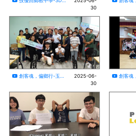
技優回鄉教中學-3D列
2025-06-
創客魂
印「食」在科技｜廖佑軒
30
市南投高中
花蓮報導 2024.06.18
蕃薯球志工
08:33
創客魂，偏鄉行-玉里
2025-06-
創客魂
鎮玉里高中篇-活動紀錄 #
30
鄉富興國小
蕃薯球志工隊#
蕃薯球志工