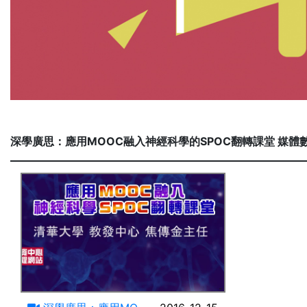
深學廣思：應用MOOC融入神經科學的SPOC翻轉課堂 媒體
69:55