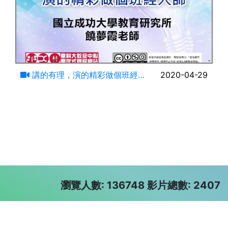
82:29
講的有理，演的精彩做個班經
2020-04-29
大師
瀏覽人數: 136748 影片總數: 2407