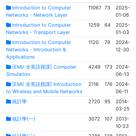
Introduction to Computer
11067
73
2025-
Networks - Network Layer
01-06
Introduction to Computer
1259
64
2025-
Networks - Transport Layer
01-03
Introduction to Computer
1120
79
2024-
Networks - Introduction &
12-30
Applications
[EMI/ 全英語授課] Computer
4249
173
2024-
Simulation
06-13
[EMI/ 全英語授課] Introduction
2116
176
2024-
to Wireless and Mobile Networks
06-11
統計學
2720
95
2014-
03-25
統計學(一)
3072
107
2013-
10-23
統計學(二)
2286
138
2013-