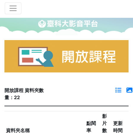
開放課程 資料夾數
量：22
影
點閱
片
更新
資料夾名稱
率
數
時間